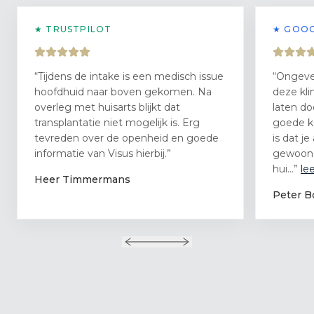
★ TRUSTPILOT
★ GOO
“
Tijdens de intake is een medisch issue
“
Ongevee
hoofdhuid naar boven gekomen. Na
deze kli
overleg met huisarts blijkt dat
laten do
transplantatie niet mogelijk is. Erg
goede ke
tevreden over de openheid en goede
is dat j
informatie van Visus hierbij.
”
gewoon 
hui
…”
le
Heer Timmermans
Peter B