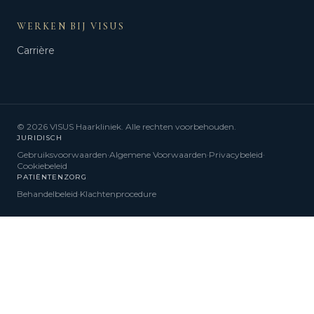
WERKEN BIJ VISUS
Carrière
©
2026
VISUS Haarkliniek.
Alle rechten voorbehouden.
JURIDISCH
Gebruiksvoorwaarden
·
Algemene Voorwaarden
·
Privacybeleid
·
Cookiebeleid
PATIËNTENZORG
Behandelbeleid
·
Klachtenprocedure